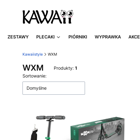
ZESTAWY
PLECAKI
PIÓRNIKI
WYPRAWKA
AKCE
Kawaiistyle
WXM
WXM
Produkty:
1
Lista produktów
Sortowanie:
Domyślne