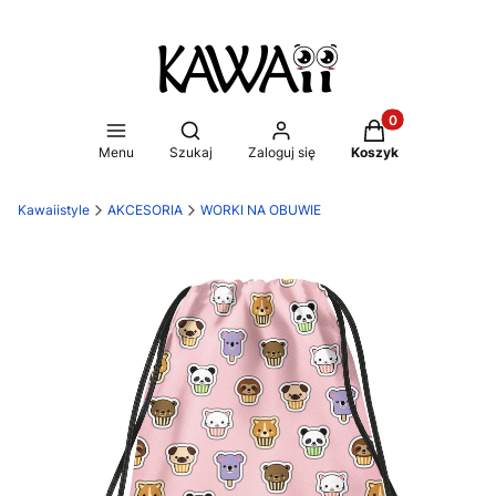
Produkty w koszy
Otwórz wyszukiwarkę
Menu
Szukaj
Zaloguj się
Koszyk
Kawaiistyle
AKCESORIA
WORKI NA OBUWIE