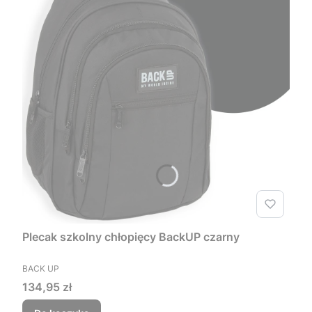
Plecak szkolny chłopięcy BackUP czarny
PRODUCENT
BACK UP
Cena
134,95 zł