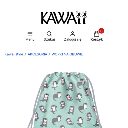
Produkty w koszy
Otwórz wyszukiwarkę
Menu
Szukaj
Zaloguj się
Koszyk
Kawaiistyle
AKCESORIA
WORKI NA OBUWIE