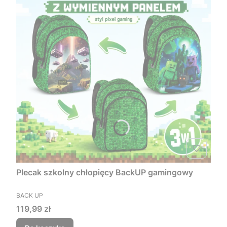
Plecak szkolny chłopięcy BackUP gamingowy
PRODUCENT
BACK UP
Cena
119,99 zł