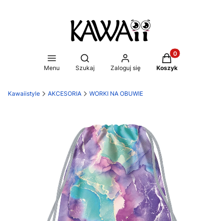
Produkty w koszy
Otwórz wyszukiwarkę
Menu
Szukaj
Zaloguj się
Koszyk
Kawaiistyle
AKCESORIA
WORKI NA OBUWIE