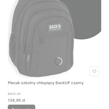
Plecak szkolny chłopięcy BackUP czarny
PRODUCENT
BACK UP
Cena
134,95 zł