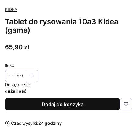
KIDEA
Tablet do rysowania 10a3 Kidea
(game)
Cena
65,90 zł
Ilość
szt.
Dostępność:
duża ilość
Dodaj do koszyka
Czas wysyłki:
24 godziny