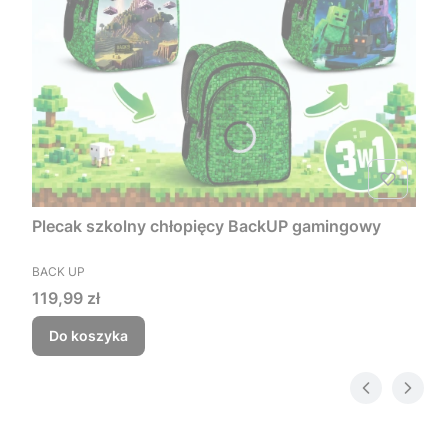
Plecak szkolny chłopięcy BackUP gamingowy
PRODUCENT
BACK UP
Cena
119,99 zł
Do koszyka