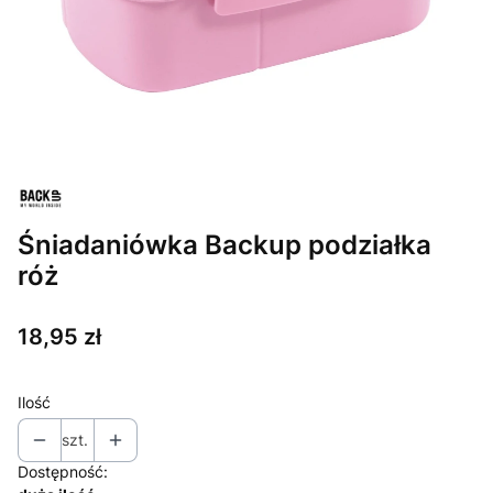
Śniadaniówka Backup podziałka
róż
Cena
18,95 zł
Ilość
szt.
Dostępność: