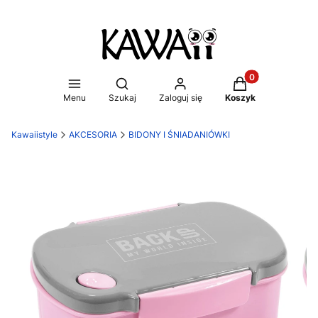
Produkty w koszy
Otwórz wyszukiwarkę
Menu
Szukaj
Zaloguj się
Koszyk
Kawaiistyle
AKCESORIA
BIDONY I ŚNIADANIÓWKI