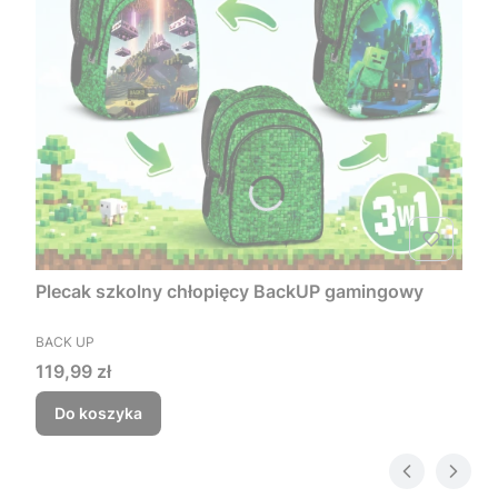
Plecak szkolny chłopięcy BackUP gamingowy
PRODUCENT
BACK UP
Cena
119,99 zł
Do koszyka