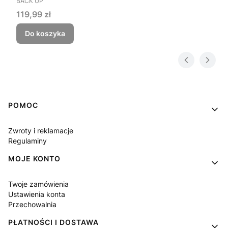
BACK UP
Cena
119,99 zł
Do koszyka
Linki w stopce
POMOC
Zwroty i reklamacje
Regulaminy
MOJE KONTO
Twoje zamówienia
Ustawienia konta
Przechowalnia
PŁATNOŚCI I DOSTAWA