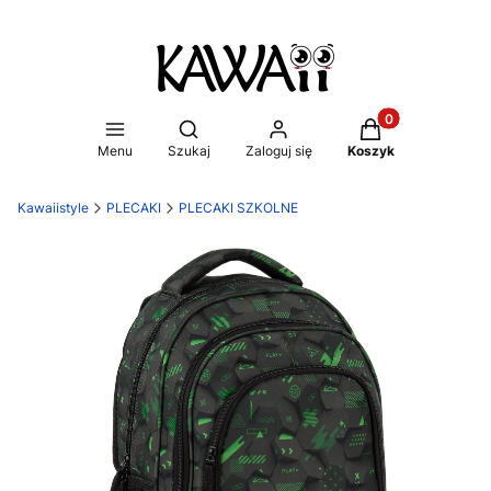
Produkty w koszy
Otwórz wyszukiwarkę
Menu
Szukaj
Zaloguj się
Koszyk
Kawaiistyle
PLECAKI
PLECAKI SZKOLNE