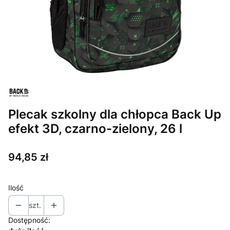
Plecak szkolny dla chłopca Back Up
efekt 3D, czarno-zielony, 26 l
Cena
94,85 zł
Ilość
szt.
Dostępność: