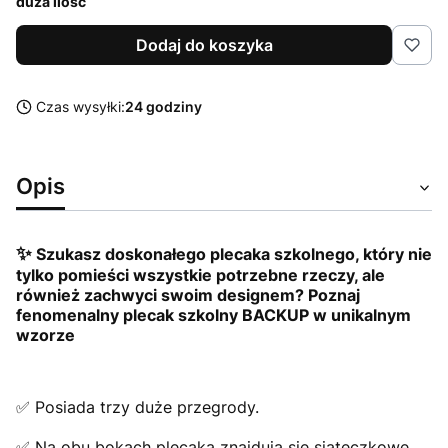
duża ilość
Dodaj do koszyka
Czas wysyłki:
24 godziny
Opis
✨
Szukasz doskonałego plecaka szkolnego, który nie
tylko pomieści wszystkie potrzebne rzeczy, ale
również zachwyci swoim designem? Poznaj
fenomenalny plecak szkolny BACKUP w unikalnym
wzorze
✅ Posiada trzy duże przegrody.
✅ Na obu bokach plecaka znajdują się siateczkowe