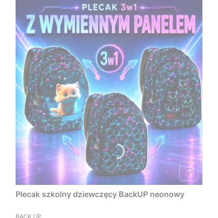
Plecak szkolny dziewczęcy BackUP neonowy
PRODUCENT
BACK UP