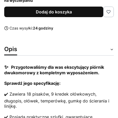
na wyczerpaniu
Dodaj do koszyka
Czas wysyłki:
24 godziny
Opis
✨
Przygotowaliśmy dla was ekscytujący piórnik
dwukomorowy z kompletnym wyposażeniem.
Sprawdź jego specyfikację:
✔️ Zawiera 18 pisaków, 9 kredek ołówkowych,
długopis, ołówek, temperówkę, gumkę do ścierania i
linijkę.
✔️ Posiada praktyczne szlufki, gwarantujące