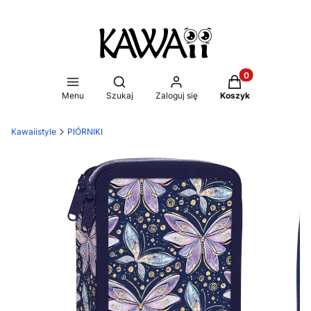
Produkty w koszy
Otwórz wyszukiwarkę
Menu
Szukaj
Zaloguj się
Koszyk
Kawaiistyle
PIÓRNIKI