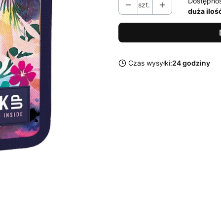
Dostępno
szt.
duża iloś
Czas wysyłki:
24 godziny