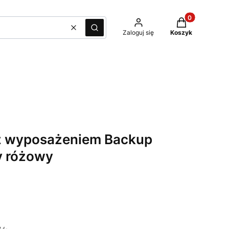
Produkty w kos
Wyczyść
Szukaj
Zaloguj się
Koszyk
 z wyposażeniem Backup
y różowy