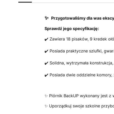
✨
Przygotowaliśmy dla was eksc
Sprawdź jego specyfikację:
✔️ Zawiera 18 pisaków, 9 kredek oł
✔️ Posiada praktyczne szlufki, gwa
✔️ Solidna, wytrzymała konstrukcja
✔️ Posiada dwie oddzielne komory,
✨ Piórnik BackUP wykonany jest z w
✨ Uporządkuj swoje szkolne przybo