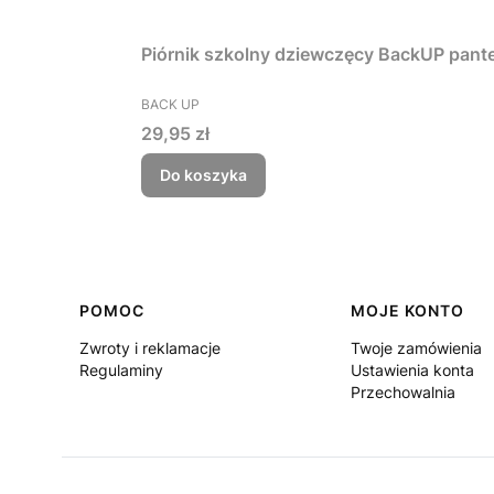
Piórnik szkolny dziewczęcy BackUP pant
PRODUCENT
BACK UP
Cena
29,95 zł
Do koszyka
Linki w stopce
POMOC
MOJE KONTO
Zwroty i reklamacje
Twoje zamówienia
Regulaminy
Ustawienia konta
Przechowalnia