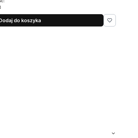
ść:
ć
Dodaj do koszyka