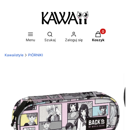
Produkty w koszy
Otwórz wyszukiwarkę
Menu
Szukaj
Zaloguj się
Koszyk
Kawaiistyle
PIÓRNIKI