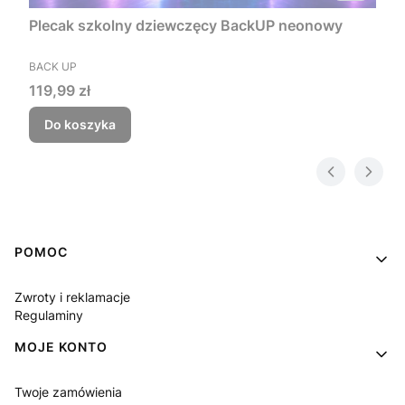
Plecak szkolny dziewczęcy BackUP neonowy
PRODUCENT
BACK UP
Cena
119,99 zł
Do koszyka
Linki w stopce
POMOC
Zwroty i reklamacje
Regulaminy
MOJE KONTO
Twoje zamówienia