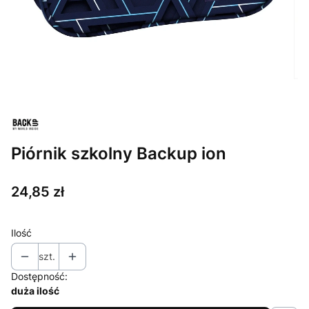
Piórnik szkolny Backup ion
Cena
24,85 zł
Ilość
szt.
Dostępność:
duża ilość