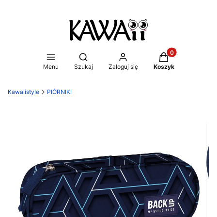
Produkty w koszy
Otwórz wyszukiwarkę
Menu
Szukaj
Zaloguj się
Koszyk
Kawaiistyle
PIÓRNIKI