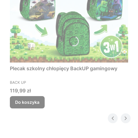
Plecak szkolny chłopięcy BackUP gamingowy
PRODUCENT
BACK UP
Cena
119,99 zł
Do koszyka