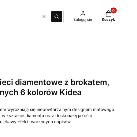
Produkty w kos
Wyczyść
Szukaj
Zaloguj się
Koszyk
zieci diamentowe z brokatem,
znych 6 kolorów Kidea
tem wyróżniają się niepowtarzalnym designem matowego
w kształcie diamentu oraz doskonałej jakości
 ciekawy efekt tworzonych napisów.