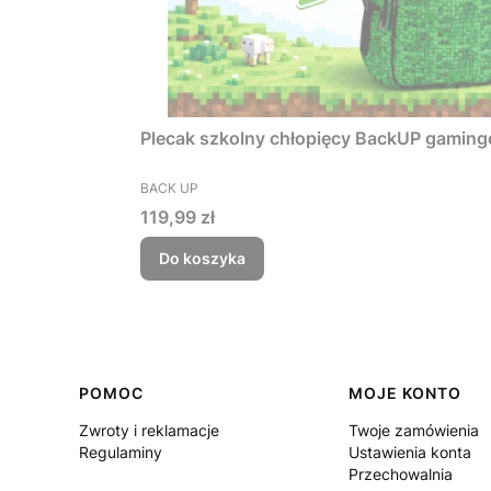
Plecak szkolny chłopięcy BackUP gamin
PRODUCENT
BACK UP
Cena
119,99 zł
Do koszyka
Linki w stopce
POMOC
MOJE KONTO
Zwroty i reklamacje
Twoje zamówienia
Regulaminy
Ustawienia konta
Przechowalnia