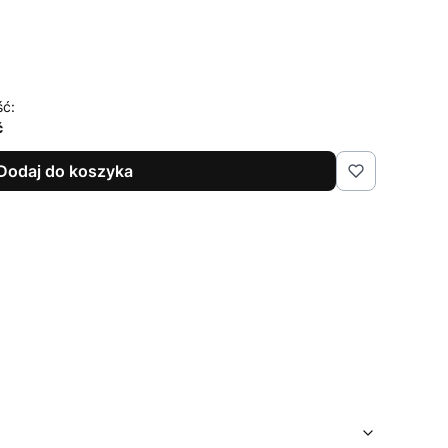
ść:
ć
Dodaj do koszyka