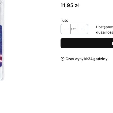
Cena
11,95 zł
Ilość
Dostępno
szt.
duża iloś
Czas wysyłki:
24 godziny