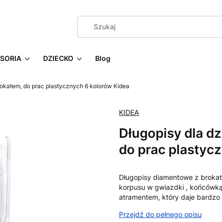
SORIA
DZIECKO
Blog
rokatem, do prac plastycznych 6 kolorów Kidea
KIDEA
Długopisy dla d
do prac plastyc
Długopisy diamentowe z broka
korpusu w gwiazdki , końcówką 
atramentem, który daje bardzo
Przejdź do pełnego opisu