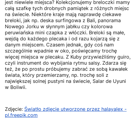
jest niewiele miejsca? Kolekcjonujemy breloczki mamy
całą szafkę tych drobnych pamiątek z różnych miejsc
na świecie. Niektóre kraje mają naprawdę ciekawe
breloki, jak np. deska surfingowa z Bali, panorama
Nowego Jorku w słynnym jabłku czy kolorowa
peruwiańska mini czapka z włóczki. Breloki są małe,
wejdą do każdego plecaka i od razu kojarzą się z
danym miejscem. Czasem jednak, gdy coś nam
szczególnie wpadnie w oko, poświęcamy trochę
więcej miejsca w plecaku. Z Kuby przywieźliśmy guiro,
czyli instrument do wybijania rytmu salsy. Zdarza się
też, że po prostu próbujemy zabrać ze sobą kawałek
świata, który przemierzamy, np. trochę soli z
największej solnej pustyni na świecie, Salar de Uyuni
w Boliwii.
Zdjęcie:
Światło zdjęcie utworzone przez halayalex -
pl.freepik.com