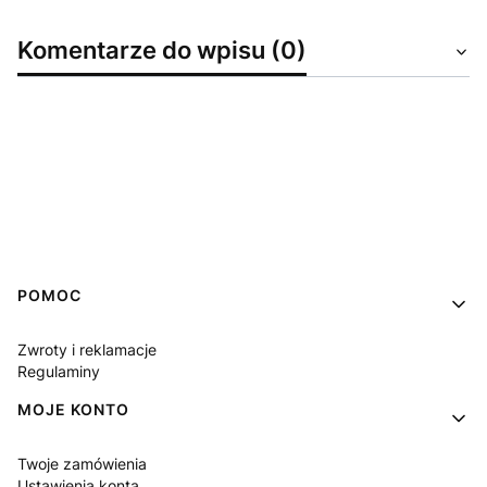
Komentarze do wpisu (0)
Linki w stopce
POMOC
Zwroty i reklamacje
Regulaminy
MOJE KONTO
Twoje zamówienia
Ustawienia konta