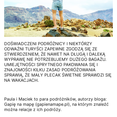
DOŚWIADCZENI PODRÓŻNICY I NIEKTÓRZY
ODWAŻNI TURYŚCI ZAPEWNE ZGODZĄ SIĘ ZE
STWIERDZENIEM, ŻE NAWET NA DŁUGĄ I DALEKĄ
WYPRAWĘ NIE POTRZEBUJEMY DUŻEGO BAGAŻU.
UMIEJĘTNOŚCI SPRYTNEGO PAKOWANIA SIĘ I
ZNAJOMOŚCI KILKU ZASAD PODRÓŻOWANIA
SPRAWIĄ, ŻE MAŁY PLECAK ŚWIETNIE SPRAWDZI SIĘ
NA WAKACJACH.
Paula i Maciek to para podróżników, autorzy bloga:
Gapię na mapę (gapienamape.pl), na którym znaleźć
można relacje z ich podróży.