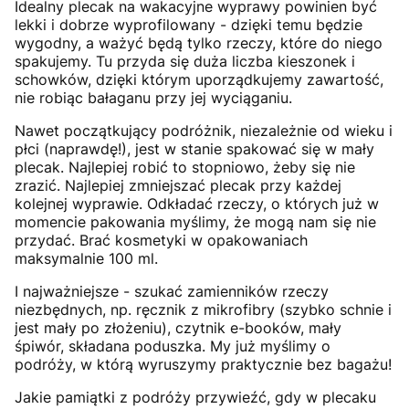
Idealny plecak na wakacyjne wyprawy powinien być
lekki i dobrze wyprofilowany - dzięki temu będzie
wygodny, a ważyć będą tylko rzeczy, które do niego
spakujemy. Tu przyda się duża liczba kieszonek i
schowków, dzięki którym uporządkujemy zawartość,
nie robiąc bałaganu przy jej wyciąganiu.
Nawet początkujący podróżnik, niezależnie od wieku i
płci (naprawdę!), jest w stanie spakować się w mały
plecak. Najlepiej robić to stopniowo, żeby się nie
zrazić. Najlepiej zmniejszać plecak przy każdej
kolejnej wyprawie. Odkładać rzeczy, o których już w
momencie pakowania myślimy, że mogą nam się nie
przydać. Brać kosmetyki w opakowaniach
maksymalnie 100 ml.
I najważniejsze - szukać zamienników rzeczy
niezbędnych, np. ręcznik z mikrofibry (szybko schnie i
jest mały po złożeniu), czytnik e-booków, mały
śpiwór, składana poduszka. My już myślimy o
podróży, w którą wyruszymy praktycznie bez bagażu!
Jakie pamiątki z podróży przywieźć, gdy w plecaku