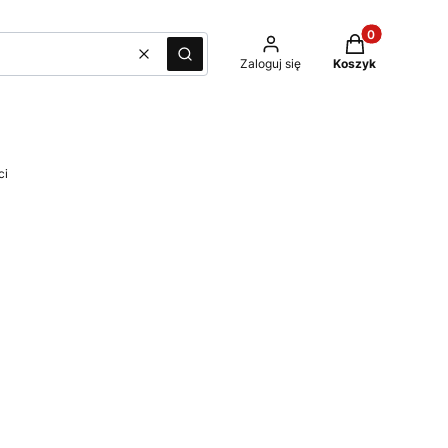
Produkty w kos
Wyczyść
Szukaj
Zaloguj się
Koszyk
ci