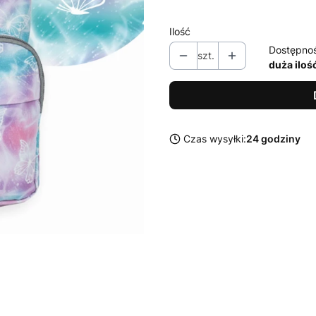
Ilość
Dostępno
szt.
duża iloś
Czas wysyłki:
24 godziny