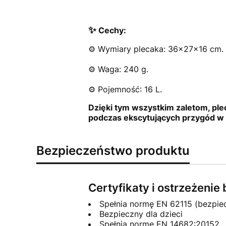
✨
Cechy:
⚙️ Wymiary plecaka: 36x27x16 cm.
⚙️ Waga: 240 g.
⚙️ Pojemność: 16 L.
Dzięki tym wszystkim zaletom, ple
podczas ekscytujących przygód w 
Bezpieczeństwo produktu
Certyfikaty i ostrzeżeni
Spełnia normę EN 62115 (bezpie
Bezpieczny dla dzieci
Spełnia normę EN 14682:20152