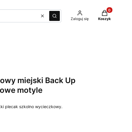
Produkty w kos
Wyczyść
Szukaj
Zaloguj się
Koszyk
owy miejski Back Up
elowe motyle
ki plecak szkolno wycieczkowy.