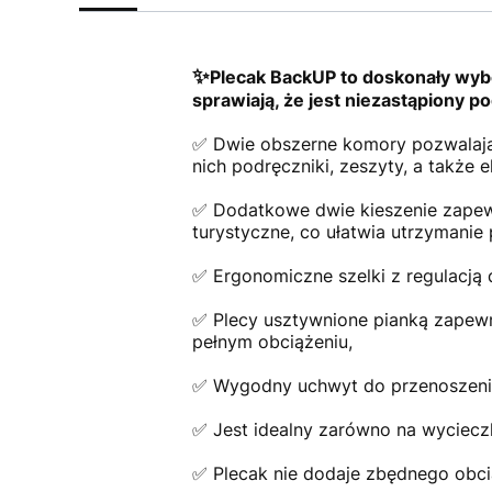
✨
Plecak BackUP to doskonały wybó
sprawiają, że jest niezastąpiony p
✅ Dwie obszerne komory pozwalają
nich podręczniki, zeszyty, a także 
✅ Dodatkowe dwie kieszenie zapewni
turystyczne, co ułatwia utrzymanie
✅ Ergonomiczne szelki z regulacją
✅ Plecy usztywnione pianką zapewn
pełnym obciążeniu,
✅ Wygodny uchwyt do przenoszenia 
✅ Jest idealny zarówno na wycieczkę,
✅ Plecak nie dodaje zbędnego obcią