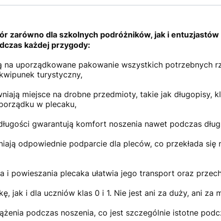
r zarówno dla szkolnych podróżników, jak i entuzjastów
odczas każdej przygody:
 na uporządkowane pakowanie wszystkich potrzebnych rz
ekwipunek turystyczny,
ają miejsce na drobne przedmioty, takie jak długopisy, k
 porządku w plecaku,
 długości gwarantują komfort noszenia nawet podczas dłu
iają odpowiednie podparcie dla pleców, co przekłada się
i powieszania plecaka ułatwia jego transport oraz przec
 jak i dla uczniów klas 0 i 1. Nie jest ani za duży, ani za 
żenia podczas noszenia, co jest szczególnie istotne pod