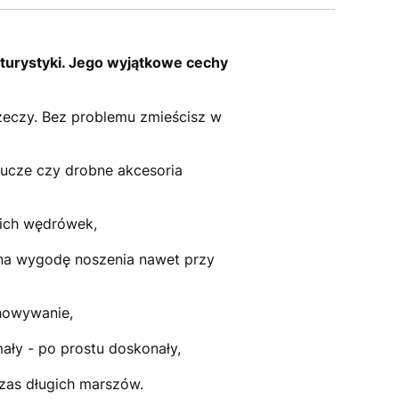
 turystyki. Jego wyjątkowe cechy
eczy. Bez problemu zmieścisz w
lucze czy drobne akcesoria
gich wędrówek,
 na wygodę noszenia nawet przy
howywanie,
mały - po prostu doskonały,
czas długich marszów.