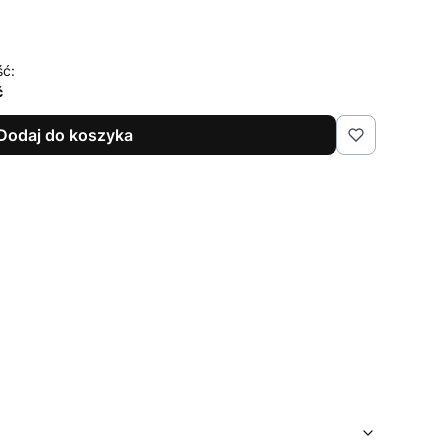
ść:
ć
Dodaj do koszyka