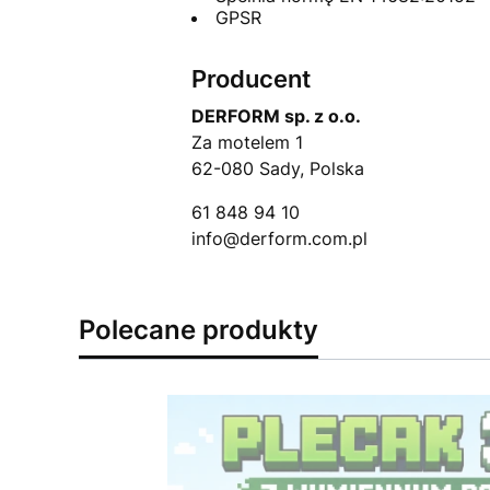
GPSR
Producent
DERFORM sp. z o.o.
Za motelem 1
62-080 Sady, Polska
61 848 94 10
info@derform.com.pl
Polecane produkty