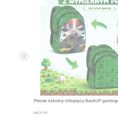
Plecak szkolny chłopięcy BackUP gamin
PRODUCENT
BACK UP