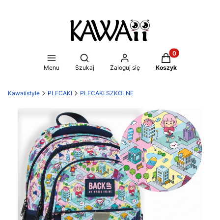
Produkty w koszy
Otwórz wyszukiwarkę
Menu
Szukaj
Zaloguj się
Koszyk
Kawaiistyle
PLECAKI
PLECAKI SZKOLNE