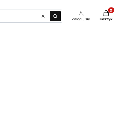
Produkty w kos
Wyczyść
Szukaj
Zaloguj się
Koszyk