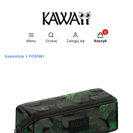
Produkty w koszy
Otwórz wyszukiwarkę
Menu
Szukaj
Zaloguj się
Koszyk
Kawaiistyle
PIÓRNIKI