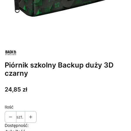
Piórnik szkolny Backup duży 3D
czarny
Cena
24,85 zł
Ilość
szt.
Dostępność: