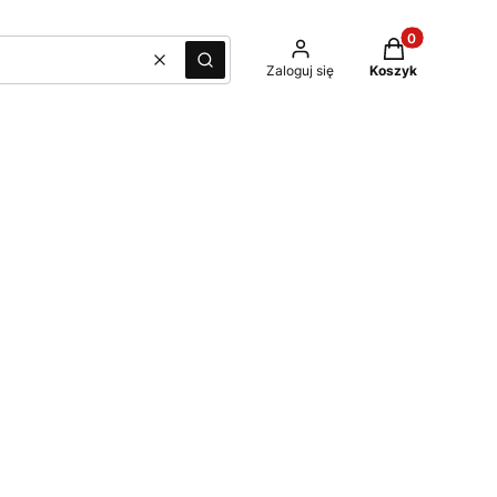
Produkty w kos
Wyczyść
Szukaj
Zaloguj się
Koszyk