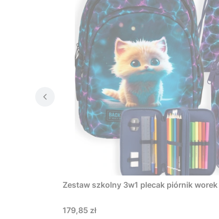
Zestaw szkolny 3w1 plecak piórnik wor
Cena
179,85 zł